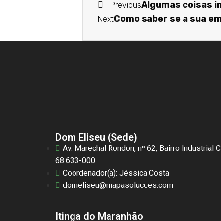
Algumas coisas i
Previous
Como saber se a sua e
Next
Dom Eliseu (Sede)
Av. Marechal Rondon, nº 62, Bairro Industrial 
68.633-000
Coordenador(a): Jéssica Costa
domeliseu@mapasolucoes.com
Itinga do Maranhão