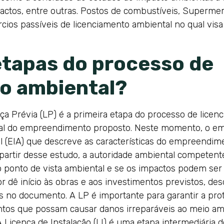
ctos, entre outras. Postos de combustíveis, Supermerc
os passíveis de licenciamento ambiental no qual visa 
etapas do processo de
o ambiental?
ça Prévia (LP) é a primeira etapa do processo de licen
ental do empreendimento proposto. Neste momento, o 
 (EIA) que descreve as características do empreendim
artir desse estudo, a autoridade ambiental competente 
ponto de vista ambiental e se os impactos podem ser m
dê início às obras e aos investimentos previstos, des
s no documento. A LP é importante para garantir a prot
tos que possam causar danos irreparáveis ao meio am
 Licença de Instalação (LI) é uma etapa intermediária 