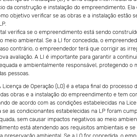
ício da construção e instalação do empreendimento. Ela
mo objetivo verificar se as obras e a instalação estão 
LP.
tal verifica se o empreendimento está sendo construíd
 meio ambiental. Se a LI for concedida, o empreendedo
so contrário, o empreendedor terá que corrigir as irre
nova avaliação. A LI é importante para garantir a contin
quada e ambientalmente responsável, protegendo o m
das pessoas.
 Licença de Operação (LO) é a etapa final do processo d
das obras e a instalação do empreendimento e tem como
do de acordo com as condições estabelecidas na Licen
ca se as condicionantes estabelecidas na LP foram cu
uada, sem causar impactos negativos ao meio ambiente.
dimento está atendendo aos requisitos ambientais e s
a preservação ambiental. Se a LO for concedida, o emp