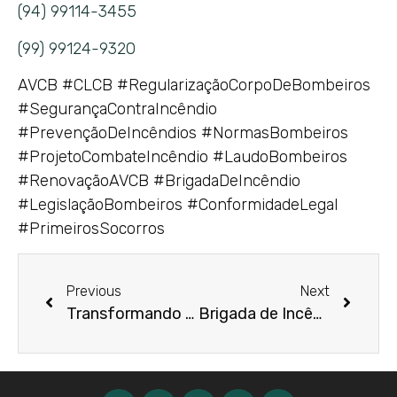
(94) 99114-3455
(99) 99124-9320
AVCB #CLCB #RegularizaçãoCorpoDeBombeiros
#SegurançaContraIncêndio
#PrevençãoDeIncêndios #NormasBombeiros
#ProjetoCombateIncêndio #LaudoBombeiros
#RenovaçãoAVCB #BrigadaDeIncêndio
#LegislaçãoBombeiros #ConformidadeLegal
#PrimeirosSocorros
Previous
Next
Transformando Resíduos em Oportunidades: A Importância da Gestão de Sólidos
Brigada de Incêndio: Conformidade NR 23 e Primeiros Socorros